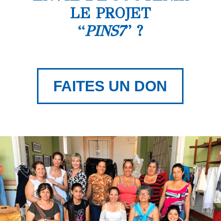
LE PROJET
“
PINS7
” ?
FAITES UN DON