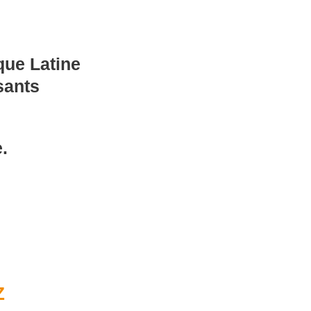
que Latine
sants
.
Z