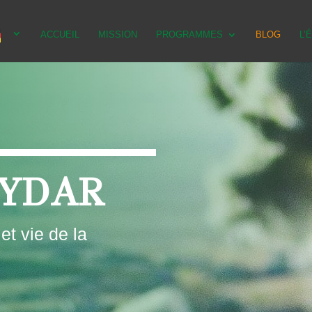
ACCUEIL
MISSION
PROGRAMMES
BLOG
L’
YDAR
t vie de la