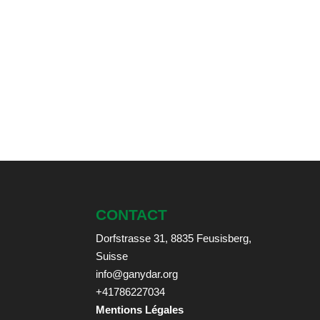
CONTACT
Dorfstrasse 31, 8835 Feusisberg,
Suisse
info@ganydar.org
+41786227034
Mentions Légales